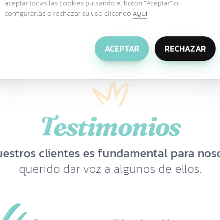
aceptar todas las cookies pulsando el boton "Aceptar" o
configurarlas o rechazar su uso clicando
AQUÍ
ACEPTAR
RECHAZAR
Testimonios
uestros clientes es fundamental para noso
querido dar voz a algunos de ellos.