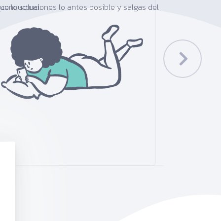
ue lo soluciones lo antes posible y salgas del
conductual.
Cont
Existen pe
problema se
psicología
personas q
cualquier 