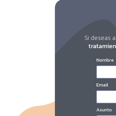
Si deseas 
tratamien
Nombre
Email
Asunto