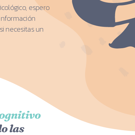
icológico, espero
 información
si necesitas un
cognitivo
do las