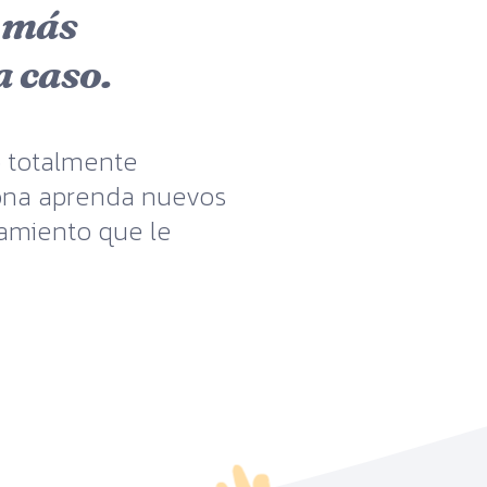
s más
 caso.
o totalmente
sona aprenda nuevos
amiento que le