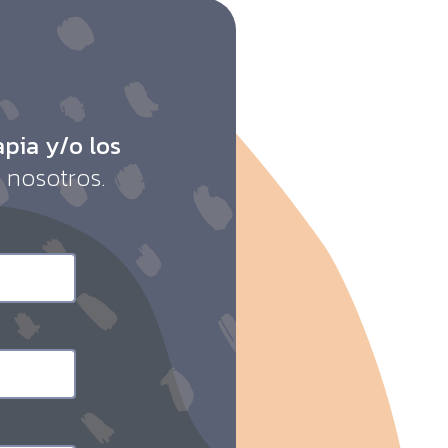
apia y/o los
 nosotros.