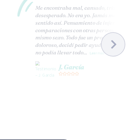
Me encontraba mal, cansado, triste y
desesperado. No era yo. Jamás me había
sentido así. Pensamiento de inferioridad,
comparaciones con otras personas de mi
mismo sexo. Todo fue un proceso muy
doloroso, decidí pedir ayuda porque yo
no podía llevar todo...
Leer más
J. García